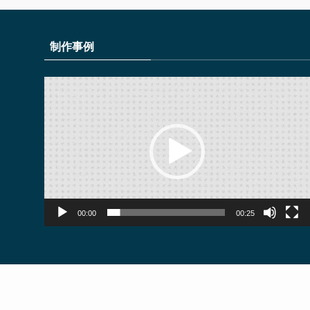
制作事例
動
画
プ
レ
ー
ヤ
ー
00:00
00:25