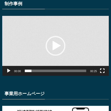
制作事例
動
画
プ
レ
ー
ヤ
ー
00:00
00:25
事業用ホームページ